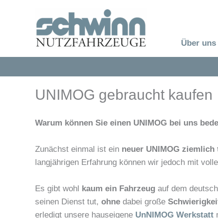
Zum
Inhalt
springen
Über uns
UNIMOG gebraucht kaufen
Warum können Sie einen UNIMOG bei uns beden
Zunächst einmal ist ein
neuer UNIMOG ziemlich 
langjährigen Erfahrung können wir jedoch mit vol
Es gibt wohl
kaum ein Fahrzeug
auf dem deutsch
seinen Dienst tut,
ohne
dabei große
Schwierigkei
erledigt unsere hauseigene
UnNIMOG Werkstatt
m